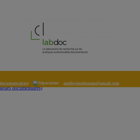
s documentaires)
audiovisueluqam@gmail.com
suelles documentaires)