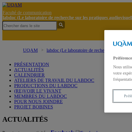
Faculté de communication
labdoc (Le laboratoire de recherche sur les pratiques audiovisue
UQAM
labdoc (Le laboratoire de recherche sur les pr
Préférence
PRÉSENTATION
Nous utilis
ACTUALITÉS
votre expér
CALENDRIER
fréquentati
ATELIERS DE TRAVAIL DU LABDOC
PRODUCTIONS DU LABDOC
(RE)VOIR LE VIVANT
MEMBRES DU LABDOC
Préf
POUR NOUS JOINDRE
PROJET BOBINES
ACTUALITÉS