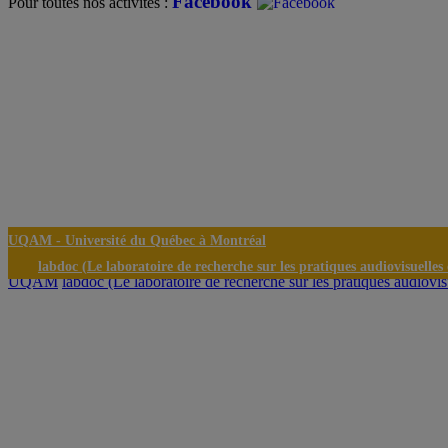
Facebook
Pour toutes nos activités :
UQAM -
Université du Québec à Montréal
labdoc (Le laboratoire de recherche sur les pratiques audiovisuelle
UQAM
labdoc (Le laboratoire de recherche sur les pratiques audiovi