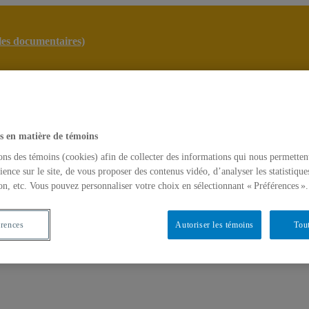
lles documentaires)
lab
atiques audiovisuelles documentaires)
ACTUALITÉS
s en matière de témoins
ons des témoins (cookies) afin de collecter des informations qui nous permetten
ience sur le site, de vous proposer des contenus vidéo, d’analyser les statistique
on, etc. Vous pouvez personnaliser votre choix en sélectionnant « Préférences ».
érences
Autoriser les témoins
Tout