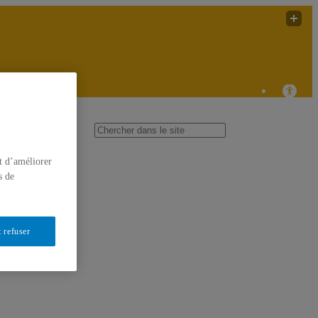
doc (Le laboratoire de recherche sur les pratiques audiovisuelles
documentaires)
t d’améliorer
s de
 refuser