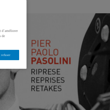
t d’améliorer
s de
 refuser