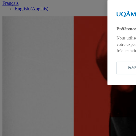
Français
English
(
Anglais
)
Préférence
Nous utilis
votre expér
fréquentati
Préf