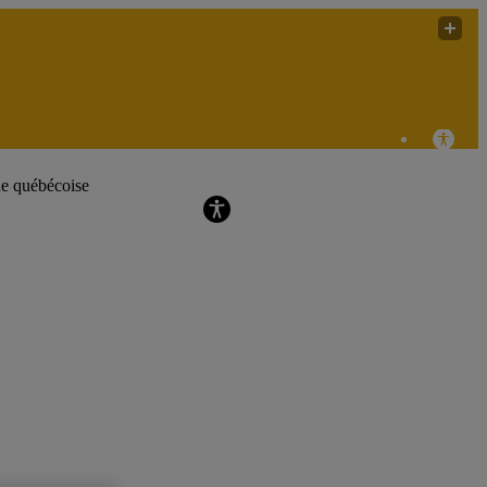
labdoc (Le laboratoire de recherche sur les
pratiques audiovisuelles
ue québécoise
documentaires)