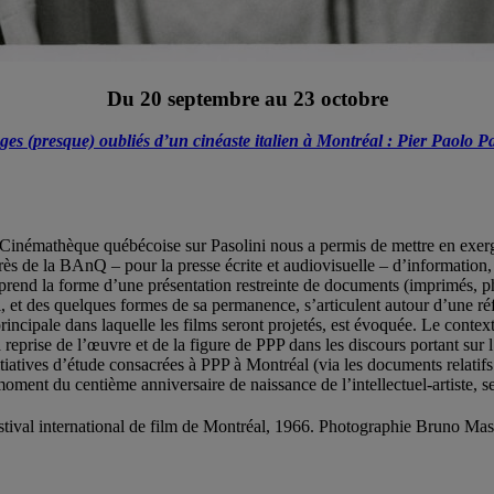
Du 20 septembre au 23 octobre
ges (presque) oubliés d’un cinéaste italien à Montréal : Pier Paolo Pa
a Cinémathèque québécoise sur Pasolini nous a permis de mettre en exe
s de la BAnQ – pour la presse écrite et audiovisuelle – d’information,
at prend la forme d’une présentation restreinte de documents (imprimés, p
al, et des quelques formes de sa permanence, s’articulent autour d’une r
principale dans laquelle les films seront projetés, est évoquée. Le contex
 reprise de l’œuvre et de la figure de PPP dans les discours portant sur 
tiatives d’étude consacrées à PPP à Montréal (via les documents relatifs
oment du centième anniversaire de naissance de l’intellectuel-artiste, s
tival international de film de Montréal, 1966. Photographie Bruno Mas